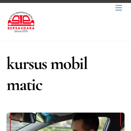
Skip
Men
to
content
kursus mobil
matic