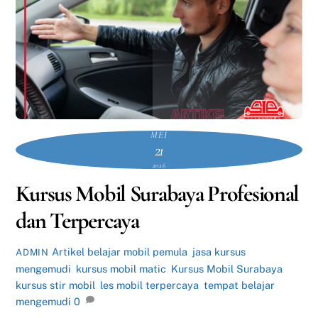
MEI
21
2026
Kursus Mobil Surabaya Profesional
dan Terpercaya
Artikel
belajar mobil pemula
,
jasa kursus
ADMIN
mengemudi
,
kursus mobil matic
,
Kursus Mobil Surabaya
,
kursus stir mobil
,
les mobil terpercaya
,
tempat belajar
mengemudi
0